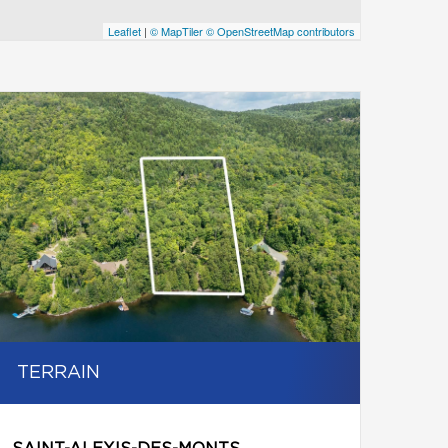
Leaflet
|
© MapTiler
© OpenStreetMap contributors
TERRAIN