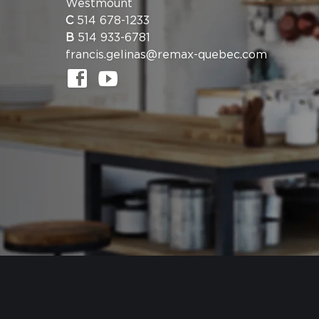
Westmount
C
514 678-1233
B
514 933-6781
francis.gelinas@remax-quebec.com